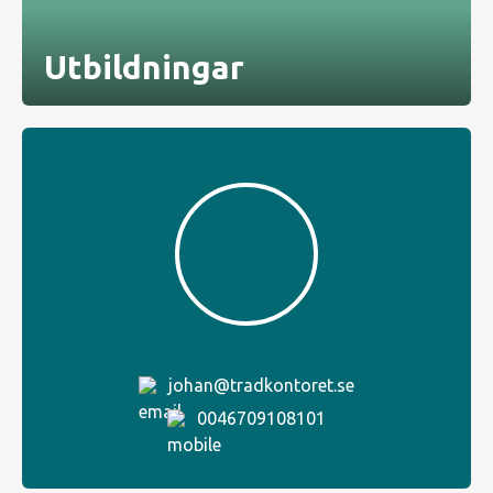
Utbildningar
johan@tradkontoret.se
0046709108101