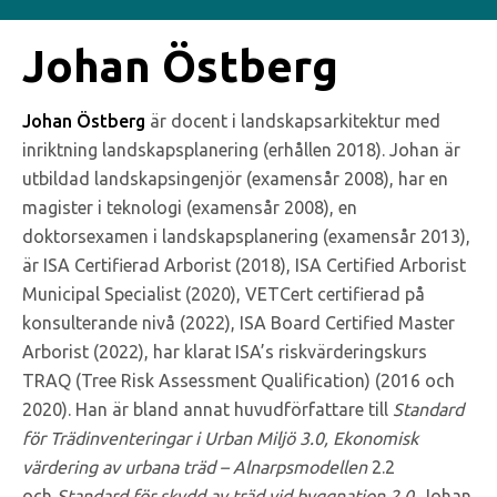
Johan Östberg
Johan Östberg
är docent i landskapsarkitektur med
inriktning landskapsplanering (erhållen 2018). Johan är
utbildad landskapsingenjör (examensår 2008), har en
magister i teknologi (examensår 2008), en
doktorsexamen i landskapsplanering (examensår 2013),
är ISA Certifierad Arborist (2018), ISA Certified Arborist
Municipal Specialist (2020), VETCert certifierad på
konsulterande nivå (2022), ISA Board Certified Master
Arborist (2022), har klarat ISA’s riskvärderingskurs
TRAQ (Tree Risk Assessment Qualification) (2016 och
2020). Han är bland annat huvudförfattare till
Standard
för Trädinventeringar i Urban Miljö 3.0, Ekonomisk
värdering av urbana träd – Alnarpsmodellen
2.2
och
Standard för skydd av träd vid byggnation 2.0
. Johan